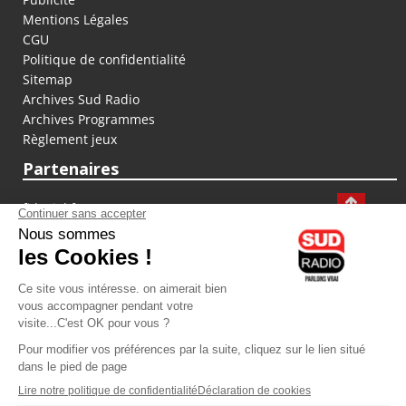
Mentions Légales
CGU
Politique de confidentialité
Sitemap
Archives Sud Radio
Archives Programmes
Règlement jeux
Partenaires
fiducial.fr
lyoncapitale.fr
olympique-et-lyonnais.com
L'application Iphone / Android
Téléchargez l'application
Les cookies