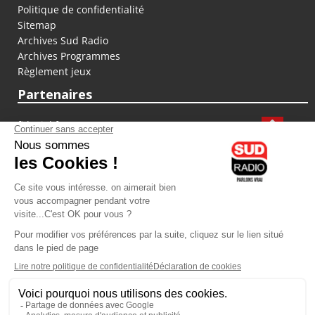
Politique de confidentialité
Sitemap
Archives Sud Radio
Archives Programmes
Règlement jeux
Partenaires
fiducial.fr
lyoncapitale.fr
olympique-et-lyonnais.com
L'application Iphone / Android
Téléchargez l'application
Les cookies
Gestion des cookies