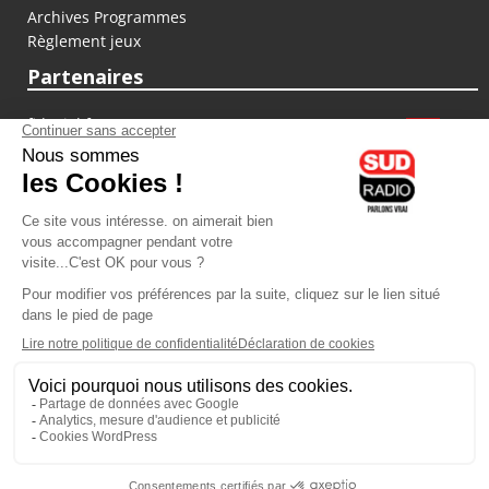
Archives Programmes
Règlement jeux
Partenaires
fiducial.fr
lyoncapitale.fr
olympique-et-lyonnais.com
L'application Iphone / Android
Téléchargez l'application
Les cookies
Gestion des cookies
Crédit photos : ©Sud Radio / Pierre Olivier