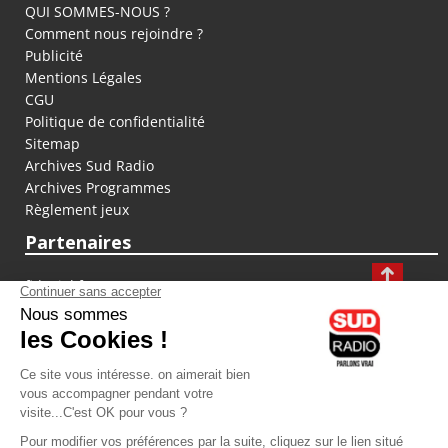
QUI SOMMES-NOUS ?
Comment nous rejoindre ?
Publicité
Mentions Légales
CGU
Politique de confidentialité
Sitemap
Archives Sud Radio
Archives Programmes
Règlement jeux
Partenaires
fiducial.fr
lyoncapitale.fr
olympique-et-lyonnais.com
L'application Iphone / Android
Téléchargez l'application