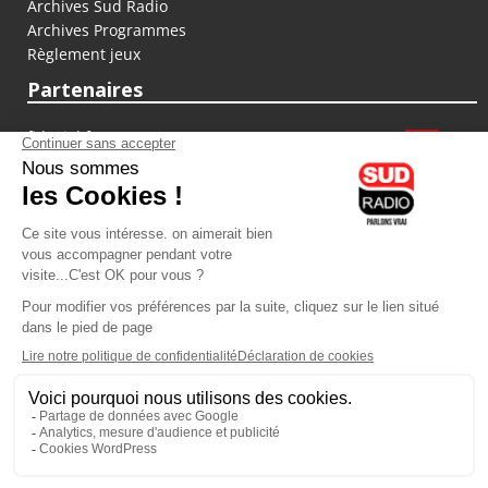
Archives Sud Radio
Archives Programmes
Règlement jeux
Partenaires
fiducial.fr
lyoncapitale.fr
olympique-et-lyonnais.com
L'application Iphone / Android
Téléchargez l'application
Les cookies
Gestion des cookies
Crédit photos : ©Sud Radio / Pierre Olivier