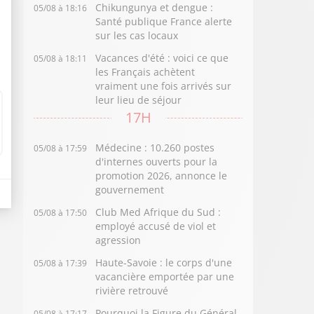
Chikungunya et dengue :
05/08 à 18:16
Santé publique France alerte
sur les cas locaux
Vacances d'été : voici ce que
05/08 à 18:11
les Français achètent
vraiment une fois arrivés sur
leur lieu de séjour
17H
Médecine : 10.260 postes
05/08 à 17:59
d'internes ouverts pour la
promotion 2026, annonce le
gouvernement
Club Med Afrique du Sud :
05/08 à 17:50
employé accusé de viol et
agression
Haute-Savoie : le corps d'une
05/08 à 17:39
vacancière emportée par une
rivière retrouvé
Pourquoi la Figure du Général
05/08 à 17:17