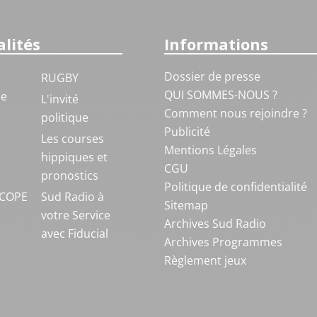
lités
Informations
Dossier de presse
RUGBY
QUI SOMMES-NOUS ?
ue
L'invité
Comment nous rejoindre ?
politique
Publicité
S
Les courses
Mentions Légales
hippiques et
CGU
pronostics
Politique de confidentialité
COPE
Sud Radio à
Sitemap
votre Service
Archives Sud Radio
avec Fiducial
Archives Programmes
Règlement jeux