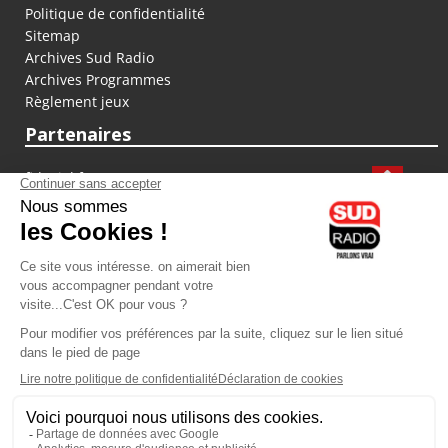
Politique de confidentialité
Sitemap
Archives Sud Radio
Archives Programmes
Règlement jeux
Partenaires
fiducial.fr
lyoncapitale.fr
olympique-et-lyonnais.com
L'application Iphone / Android
Téléchargez l'application
Les cookies
Gestion des cookies