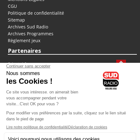
CGU
Politique de confidentialité
Sitemap
Archives Sud Radio
Archives Programmes
Règlement jeux
Partenaires
fiducial.fr
lyoncapitale.fr
olympique-et-lyonnais.com
L'application Iphone / Android
Téléchargez l'application
Les cookies
Gestion des cookies