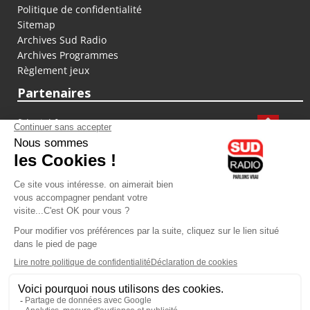
Politique de confidentialité
Sitemap
Archives Sud Radio
Archives Programmes
Règlement jeux
Partenaires
fiducial.fr
lyoncapitale.fr
olympique-et-lyonnais.com
L'application Iphone / Android
Téléchargez l'application
Les cookies
Gestion des cookies