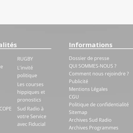
lités
Informations
Dossier de presse
RUGBY
QUI SOMMES-NOUS ?
ue
L'invité
Comment nous rejoindre ?
politique
Publicité
S
Les courses
Mentions Légales
hippiques et
CGU
pronostics
Politique de confidentialité
COPE
Sud Radio à
Sitemap
votre Service
Archives Sud Radio
avec Fiducial
Archives Programmes