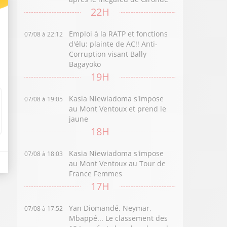
22H
Emploi à la RATP et fonctions
07/08 à 22:12
d'élu: plainte de AC!! Anti-
Corruption visant Bally
Bagayoko
19H
Kasia Niewiadoma s'impose
07/08 à 19:05
au Mont Ventoux et prend le
jaune
18H
Kasia Niewiadoma s'impose
07/08 à 18:03
au Mont Ventoux au Tour de
France Femmes
17H
Yan Diomandé, Neymar,
07/08 à 17:52
Mbappé... Le classement des