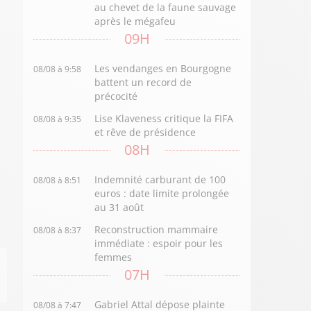
au chevet de la faune sauvage
après le mégafeu
09H
Les vendanges en Bourgogne
08/08 à 9:58
battent un record de
précocité
Lise Klaveness critique la FIFA
08/08 à 9:35
et rêve de présidence
08H
Indemnité carburant de 100
08/08 à 8:51
euros : date limite prolongée
au 31 août
Reconstruction mammaire
08/08 à 8:37
immédiate : espoir pour les
femmes
07H
Gabriel Attal dépose plainte
08/08 à 7:47