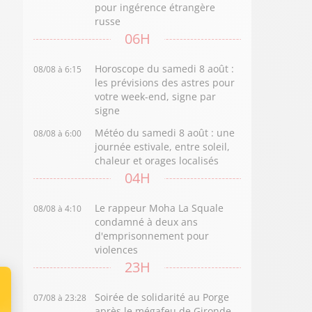
pour ingérence étrangère
russe
06H
Horoscope du samedi 8 août :
08/08 à 6:15
les prévisions des astres pour
votre week-end, signe par
signe
Météo du samedi 8 août : une
08/08 à 6:00
journée estivale, entre soleil,
chaleur et orages localisés
04H
Le rappeur Moha La Squale
08/08 à 4:10
condamné à deux ans
d'emprisonnement pour
violences
23H
Soirée de solidarité au Porge
07/08 à 23:28
après le mégafeu de Gironde