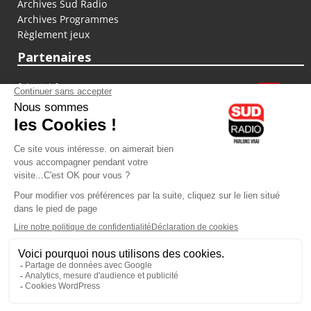
Archives Sud Radio
Archives Programmes
Règlement jeux
Partenaires
fiducial.fr
lyoncapitale.fr
olympique-et-lyonnais.com
L'application Iphone / Android
Téléchargez l'application
Les cookies
Gestion des cookies
Crédit photos : ©Sud Radio / Pierre Olivier