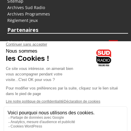
Sitemap
Archives Sud Radio
Archives Programmes
Règlement jeux
Partenaires
fiducial.fr
lyoncapitale.fr
olympique-et-lyonnais.com
L'application Iphone / Android
Téléchargez l'application
Les cookies
Gestion des cookies
Crédit photos : ©Sud Radio / Pierre Olivier