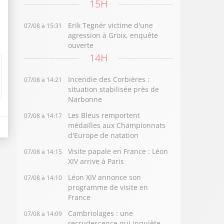
15H
Erik Tegnér victime d'une
07/08 à 15:31
agression à Groix, enquête
ouverte
14H
Incendie des Corbières :
07/08 à 14:21
situation stabilisée près de
Narbonne
Les Bleus remportent
07/08 à 14:17
médailles aux Championnats
d'Europe de natation
Visite papale en France : Léon
07/08 à 14:15
XIV arrive à Paris
Léon XIV annonce son
07/08 à 14:10
programme de visite en
France
Cambriolages : une
07/08 à 14:09
recrudescence qui inquiète