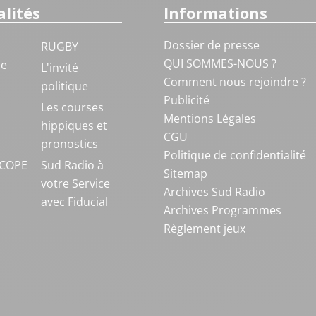
lités
Informations
Dossier de presse
RUGBY
QUI SOMMES-NOUS ?
ue
L'invité
Comment nous rejoindre ?
politique
Publicité
S
Les courses
Mentions Légales
hippiques et
CGU
pronostics
Politique de confidentialité
COPE
Sud Radio à
Sitemap
votre Service
Archives Sud Radio
avec Fiducial
Archives Programmes
Règlement jeux