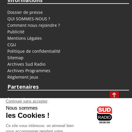
Informations
Dossier de presse
QUI SOMMES-NOUS ?
Comment nous rejoindre ?
Publicité
Mentions Légales
CGU
Politique de confidentialité
Sitemap
Archives Sud Radio
Archives Programmes
Règlement jeux
Partenaires
fiducial.fr
lyoncapitale.fr
olympique-et-lyonnais.com
L'application Iphone / Android