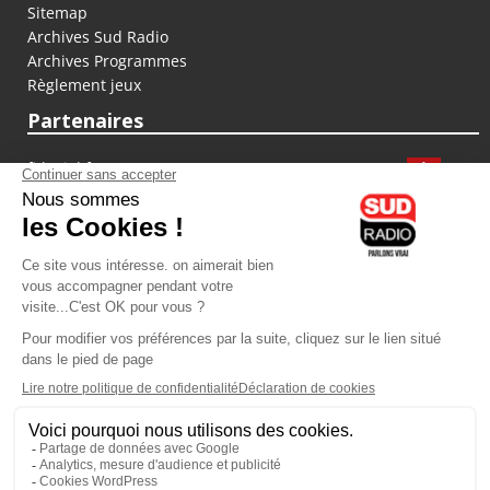
Sitemap
Archives Sud Radio
Archives Programmes
Règlement jeux
Partenaires
fiducial.fr
lyoncapitale.fr
olympique-et-lyonnais.com
L'application Iphone / Android
Téléchargez l'application
Les cookies
Gestion des cookies
Crédit photos : ©Sud Radio / Pierre Olivier