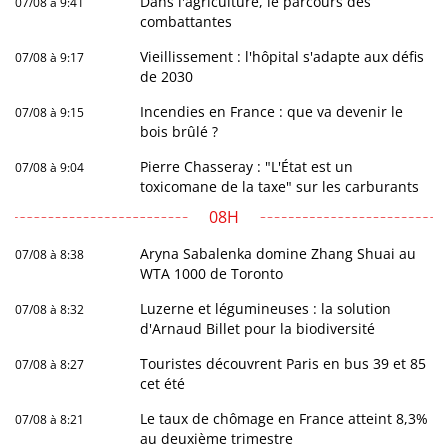
Dans l'agriculture, le parcours des
07/08 à 9:41
combattantes
Vieillissement : l'hôpital s'adapte aux défis
07/08 à 9:17
de 2030
Incendies en France : que va devenir le
07/08 à 9:15
bois brûlé ?
Pierre Chasseray : "L'État est un
07/08 à 9:04
toxicomane de la taxe" sur les carburants
08H
Aryna Sabalenka domine Zhang Shuai au
07/08 à 8:38
WTA 1000 de Toronto
Luzerne et légumineuses : la solution
07/08 à 8:32
d'Arnaud Billet pour la biodiversité
Touristes découvrent Paris en bus 39 et 85
07/08 à 8:27
cet été
Le taux de chômage en France atteint 8,3%
07/08 à 8:21
au deuxième trimestre