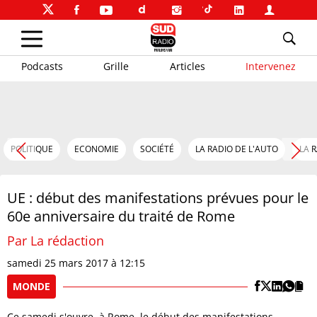
Podcasts
Grille
Articles
Intervenez
POLITIQUE
ECONOMIE
SOCIÉTÉ
LA RADIO DE L'AUTO
LA 
UE : début des manifestations prévues pour le
60e anniversaire du traité de Rome
Par La rédaction
samedi 25 mars 2017 à 12:15
MONDE
Ce samedi s'ouvre, à Rome, le début des manifestations