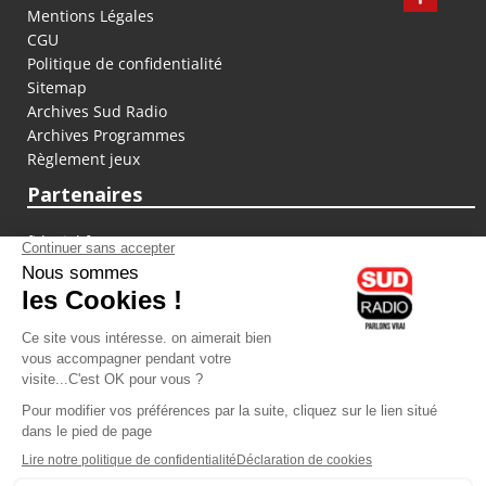
Mentions Légales
CGU
Politique de confidentialité
Sitemap
Archives Sud Radio
Archives Programmes
Règlement jeux
Partenaires
fiducial.fr
lyoncapitale.fr
olympique-et-lyonnais.com
L'application Iphone / Android
Téléchargez l'application
Les cookies