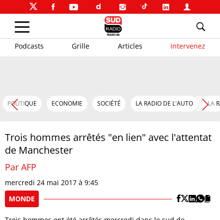
Podcasts
Grille
Articles
Intervenez
POLITIQUE
ECONOMIE
SOCIÉTÉ
LA RADIO DE L'AUTO
LA 
Trois hommes arrêtés "en lien" avec l'attentat
de Manchester
Par AFP
mercredi 24 mai 2017 à 9:45
MONDE
Trois hommes ont été arrêtés mercredi dans le sud de