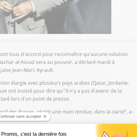
sont tous d'accord pour reconnaître qu'aucune solution
 Bachar al-Assad sera au pouvoir, a déclaré mardi à
çaise Jean-Marc Ayrault.
nion élargie avec plusieurs pays arabes (Qatar, Jordanie,
e ont insisté pour dire qu'"il n'y a pas d'avenir de la
claré lors d'un point de presse.
gard des Russes, plutôt une main tendue, dans la clarté
", a-
l faut sortir de l'hypocrisie et rentrer très clairement dans