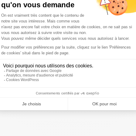
tats-Unis, Japon, Allemagne, Grande-Bretagne, France et
cane pour faire le point sur la Syrie et afficher leur unité
américain, Rex Tillerson.
 processus politique en vue d'une résolution pacifique du
tre allemand des Affaires étrangères Sigmar Gabriel, cité
a position du secrétaire d'Etat américain. "Il a tout notre
di", a-t-il encore affirmé.
ivre Sud Radio