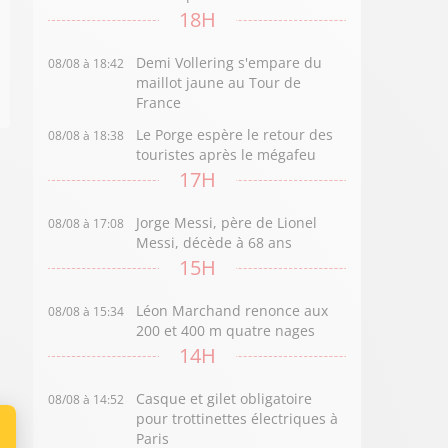
18H
Demi Vollering s'empare du
08/08 à 18:42
maillot jaune au Tour de
France
Le Porge espère le retour des
08/08 à 18:38
touristes après le mégafeu
17H
Jorge Messi, père de Lionel
08/08 à 17:08
Messi, décède à 68 ans
15H
Léon Marchand renonce aux
08/08 à 15:34
200 et 400 m quatre nages
14H
Casque et gilet obligatoire
08/08 à 14:52
pour trottinettes électriques à
Paris