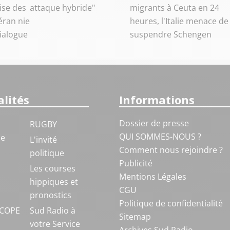
ise des
attaque hybride"
migrants à Ceuta en 24
éran nie
heures, l'Italie menace de
dialogue
suspendre Schengen
lités
Informations
Dossier de presse
RUGBY
QUI SOMMES-NOUS ?
ue
L'invité
Comment nous rejoindre ?
politique
Publicité
S
Les courses
Mentions Légales
hippiques et
CGU
pronostics
Politique de confidentialité
COPE
Sud Radio à
Sitemap
votre Service