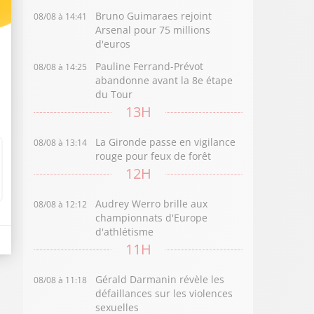
Bruno Guimaraes rejoint
08/08 à 14:41
Arsenal pour 75 millions
d'euros
Pauline Ferrand-Prévot
08/08 à 14:25
abandonne avant la 8e étape
du Tour
13H
La Gironde passe en vigilance
08/08 à 13:14
rouge pour feux de forêt
12H
Audrey Werro brille aux
08/08 à 12:12
championnats d'Europe
d'athlétisme
11H
Gérald Darmanin révèle les
08/08 à 11:18
défaillances sur les violences
sexuelles