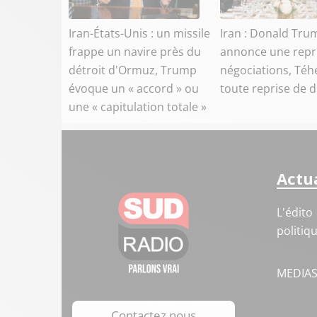
Iran-États-Unis : un missile
Iran : Donald Tru
frappe un navire près du
annonce une repr
détroit d'Ormuz, Trump
négociations, Téh
évoque un « accord » ou
toute reprise de 
une « capitulation totale »
Actua
L'édito
politiq
MEDIA
Contactez nous