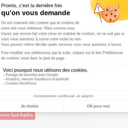
ns les médias et
ex-patron du site d'extrême droite
eagan (Président des États-Unis entre 1981 et 1989) est
 ses
convictions conservatrices assumées
.
n membre permanent du NSC
le 28 janvier 2018, dans la
n'avaient pas manqué de critiquer certains observateurs
politiser" le Conseil
. Celui-ci étant dirigé depuis le 20
 et vétéran d'Irak et d'Afghanistan - qui avait succédé à la
nner après les révélations sur ses contacts répétés avec
r l'administration Trump qui avait mis en lumière, selon
annon
.
ivre Sud Radio