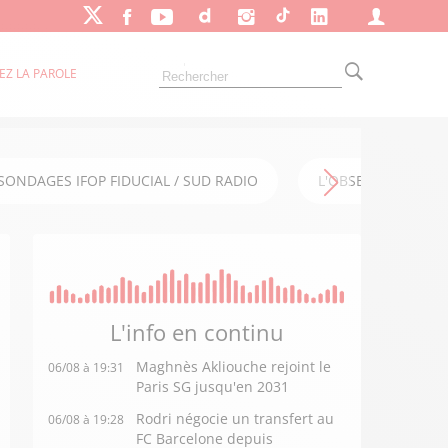
EZ LA PAROLE
SONDAGES IFOP FIDUCIAL / SUD RADIO
L'OBSERVATOIRE FI
L'info en
continu
Maghnès Akliouche rejoint le
06/08 à 19:31
Paris SG jusqu'en 2031
Rodri négocie un transfert au
06/08 à 19:28
FC Barcelone depuis