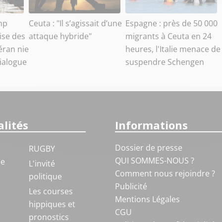
mp
Ceuta : "Il s’agissait d’une
Espagne : près de 50 000
ise des
attaque hybride"
migrants à Ceuta en 24
éran nie
heures, l'Italie menace de
dialogue
suspendre Schengen
lités
Informations
Dossier de presse
RUGBY
QUI SOMMES-NOUS ?
ue
L'invité
Comment nous rejoindre ?
politique
Publicité
S
Les courses
Mentions Légales
hippiques et
CGU
pronostics