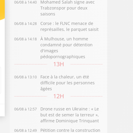
Mohamed Salah signe avec
06/08 à 14:40
Trabzonspor pour deux
saisons
Corse : le FLNC menace de
06/08 à 14:28
représailles, le parquet saisit
À Mulhouse, un homme
06/08 à 14:18
condamné pour détention
d'images
pédopornographiques
13H
Face à la chaleur, un été
06/08 à 13:10
difficile pour les personnes
âgées
12H
Drone russe en Ukraine : « Le
06/08 à 12:57
but est de semer la terreur »,
affirme Dominique Trinquant
Pétition contre la construction
06/08 à 12:49