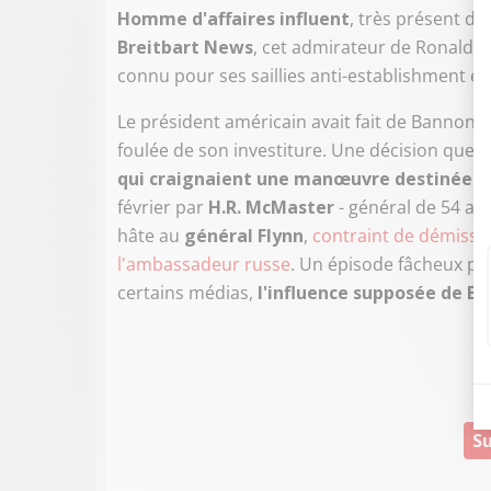
Homme d'affaires influent
, très présent da
Breitbart News
, cet admirateur de Ronald R
connu pour ses saillies anti-establishment et
Le président américain avait fait de Bannon
u
foulée de son investiture. Une décision que 
qui craignaient une manœuvre destinée à "
février par
H.R. McMaster
- général de 54 ans
hâte au
général Flynn
,
contraint de démissio
l'ambassadeur russe
. Un épisode fâcheux pou
certains médias,
l'influence supposée de B
Su