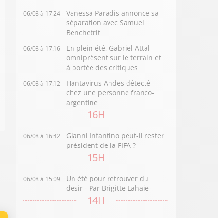
Vanessa Paradis annonce sa
06/08 à 17:24
séparation avec Samuel
Benchetrit
En plein été, Gabriel Attal
06/08 à 17:16
omniprésent sur le terrain et
à portée des critiques
Hantavirus Andes détecté
06/08 à 17:12
chez une personne franco-
argentine
16H
Gianni Infantino peut-il rester
06/08 à 16:42
président de la FIFA ?
15H
Un été pour retrouver du
06/08 à 15:09
désir - Par Brigitte Lahaie
14H