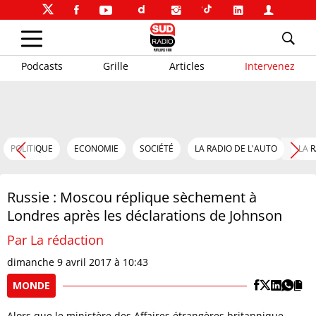
Podcasts
Grille
Articles
Intervenez
POLITIQUE
ECONOMIE
SOCIÉTÉ
LA RADIO DE L'AUTO
LA 
Russie : Moscou réplique sèchement à
Londres après les déclarations de Johnson
Par La rédaction
dimanche 9 avril 2017 à 10:43
MONDE
Alors que le ministère des Affaires étrangères britannique