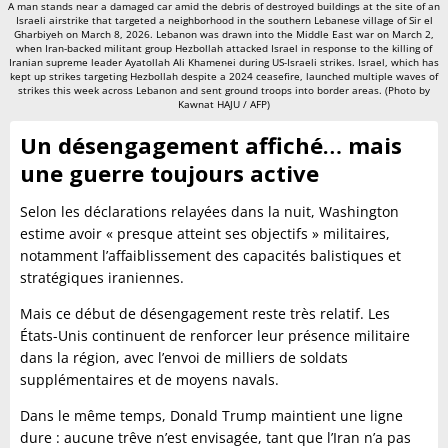
A man stands near a damaged car amid the debris of destroyed buildings at the site of an
Israeli airstrike that targeted a neighborhood in the southern Lebanese village of Sir el
Gharbiyeh on March 8, 2026. Lebanon was drawn into the Middle East war on March 2,
when Iran-backed militant group Hezbollah attacked Israel in response to the killing of
Iranian supreme leader Ayatollah Ali Khamenei during US-Israeli strikes. Israel, which has
kept up strikes targeting Hezbollah despite a 2024 ceasefire, launched multiple waves of
strikes this week across Lebanon and sent ground troops into border areas. (Photo by
Kawnat HAJU / AFP)
Un désengagement affiché… mais
une guerre toujours active
Selon les déclarations relayées dans la nuit, Washington
estime avoir « presque atteint ses objectifs » militaires,
notamment l’affaiblissement des capacités balistiques et
stratégiques iraniennes.
Mais ce début de désengagement reste très relatif. Les
États-Unis continuent de renforcer leur présence militaire
dans la région, avec l’envoi de milliers de soldats
supplémentaires et de moyens navals.
Dans le même temps, Donald Trump maintient une ligne
dure : aucune trêve n’est envisagée, tant que l’Iran n’a pas