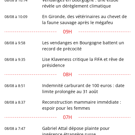
08/08 à 10:14
révèle un dérèglement climatique
En Gironde, des vétérinaires au chevet de
08/08 à 10:09
la faune sauvage après le mégafeu
09H
Les vendanges en Bourgogne battent un
08/08 à 9:58
record de précocité
Lise Klaveness critique la FIFA et rêve de
08/08 à 9:35
présidence
08H
Indemnité carburant de 100 euros : date
08/08 à 8:51
limite prolongée au 31 août
Reconstruction mammaire immédiate :
08/08 à 8:37
espoir pour les femmes
07H
Gabriel Attal dépose plainte pour
08/08 à 7:47
ingérence étrangère russe