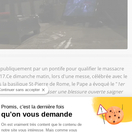
 publiquement par un pontife pour qualifier le massacre
17.Ce dimanche matin, lors d'une messe, célébrée avec le
la basilique St-Pierre de Rome, le Pape a évoqué le "
1er
u nier le mal, c'est laisser une blessure ouverte saigner
,5 million de leurs pairs ont été massacrés par les Turcs
ivre Sud Radio