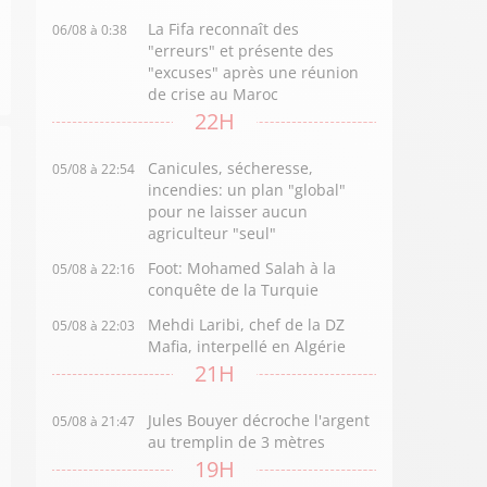
La Fifa reconnaît des
06/08 à 0:38
"erreurs" et présente des
"excuses" après une réunion
de crise au Maroc
22H
Canicules, sécheresse,
05/08 à 22:54
incendies: un plan "global"
pour ne laisser aucun
agriculteur "seul"
Foot: Mohamed Salah à la
05/08 à 22:16
conquête de la Turquie
Mehdi Laribi, chef de la DZ
05/08 à 22:03
Mafia, interpellé en Algérie
21H
Jules Bouyer décroche l'argent
05/08 à 21:47
au tremplin de 3 mètres
19H