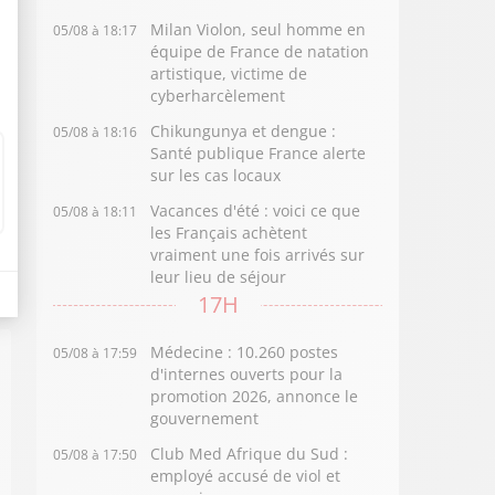
Milan Violon, seul homme en
05/08 à 18:17
équipe de France de natation
artistique, victime de
cyberharcèlement
Chikungunya et dengue :
05/08 à 18:16
Santé publique France alerte
sur les cas locaux
Vacances d'été : voici ce que
05/08 à 18:11
les Français achètent
vraiment une fois arrivés sur
leur lieu de séjour
17H
Médecine : 10.260 postes
05/08 à 17:59
d'internes ouverts pour la
promotion 2026, annonce le
gouvernement
Club Med Afrique du Sud :
05/08 à 17:50
employé accusé de viol et