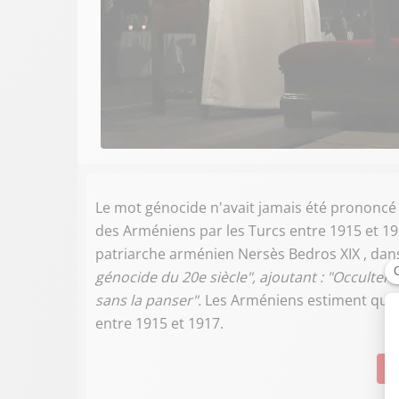
Le mot génocide n'avait jamais été prononcé
des Arméniens par les Turcs entre 1915 et 19
patriarche arménien Nersès Bedros XIX , dans 
génocide du 20e siècle",
ajoutant : "
Occulter o
sans la panser".
Les Arméniens estiment que 1
entre 1915 et 1917.
Su