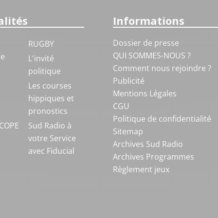
lités
Informations
Dossier de presse
RUGBY
QUI SOMMES-NOUS ?
ue
L'invité
Comment nous rejoindre ?
politique
Publicité
S
Les courses
Mentions Légales
hippiques et
CGU
pronostics
Politique de confidentialité
COPE
Sud Radio à
Sitemap
votre Service
Archives Sud Radio
avec Fiducial
Archives Programmes
Règlement jeux