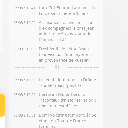
Lara Gut-Behrami annonce la
05/08 à 19:41
fin de sa carrière à 35 ans
Accusations de violences sur
05/08 à 19:32
d'ex-compagnes: le chef Jean
Imbert placé sous statut de
témoin assisté
Présidentielle : Attal à son
05/08 à 19:03
tour visé par "une ingérence
en provenance de Russie"
18H
Le feu de forêt dans la Drôme
05/08 à 18:39
"stable" mais "pas fixé"
L'écrivain Didier Decoin,
05/08 à 18:38
"raconteur d'histoires" et prix
Goncourt, est décédé
Demi Vollering remporte la 5e
05/08 à 18:31
étape du Tour de France
Femmes