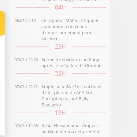
04H
Le rappeur Moha La Squale
08/08 à 4:10
condamné à deux ans
d'emprisonnement pour
violences
23H
Soirée de solidarité au Porge
07/08 à 23:28
après le mégafeu de Gironde
22H
Emploi à la RATP et fonctions
07/08 à 22:12
d'élu: plainte de AC!! Anti-
Corruption visant Bally
Bagayoko
19H
Kasia Niewiadoma s'impose
07/08 à 19:05
au Mont Ventoux et prend le