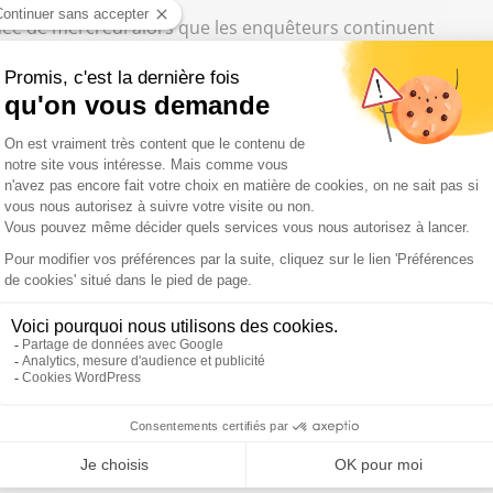
rnée de mercredi alors que les enquêteurs continuent
eillance pour tenter de comprendre ce qui s’est
 avec sa famille entre Macao, Singapour et la Chine. En
é arrêté à Tokyo, au Japon, avec un passeport falsifié. Il
land.
ontré critique quant à la succession dynastique à la tête du
e sérieux doutes quant aux capacités de son demi-frère
s en Corée du Nord de la naissance de Kim Jong-Il, a été
a brutalité et la nature inhumaine"
du régime de
ous le règne de Kim Jong-Un depuis l'exécution en
ord-coréen, Jang Song-Thaek, un temps numéro deux