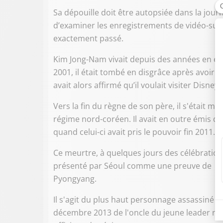
Sa dépouille doit être autopsiée dans la jou
d’examiner les enregistrements de vidéo-surv
exactement passé.
Kim Jong-Nam vivait depuis des années en exil
2001, il était tombé en disgrâce après avoir ét
avait alors affirmé qu’il voulait visiter Disney
Vers la fin du règne de son père, il s'était m
régime nord-coréen. Il avait en outre émis d
quand celui-ci avait pris le pouvoir fin 2011.
Ce meurtre, à quelques jours des célébration
présenté par Séoul comme une preuve de
"l
Pyongyang.
Il s'agit du plus haut personnage assassiné s
décembre 2013 de l'oncle du jeune leader n