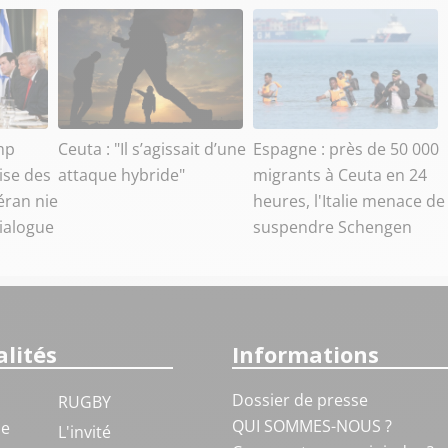
mp
Ceuta : "Il s’agissait d’une
Espagne : près de 50 000
ise des
attaque hybride"
migrants à Ceuta en 24
éran nie
heures, l'Italie menace de
dialogue
suspendre Schengen
lités
Informations
Dossier de presse
RUGBY
QUI SOMMES-NOUS ?
ue
L'invité