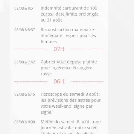
Indemnité carburant de 100
08/08 à 8:51
euros : date limite prolongée
au 31 août
Reconstruction mammaire
08/08 à 8:37
immédiate : espoir pour les
femmes
07H
Gabriel Attal dépose plainte
08/08 à 7:47
pour ingérence étrangère
russe
06H
Horoscope du samedi 8 août :
08/08 à 6:15
les prévisions des astres pour
votre week-end, signe par
signe
Météo du samedi 8 août : une
08/08 à 6:00
journée estivale, entre soleil,
chaleur et orages localisés