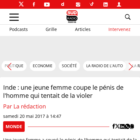
Podcasts
Grille
Articles
Intervenez
POLITIQUE
ECONOMIE
SOCIÉTÉ
LA RADIO DE L'AUTO
LA 
Inde : une jeune femme coupe le pénis de
l'homme qui tentait de la violer
Par La rédaction
samedi 20 mai 2017 à 14:47
MONDE
Une jeune femme a coupé le pénis de l'homme qui tentait de la