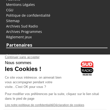
Mentions Légales
CGU
Politique de confidentialité
Sitemap
Archives Sud Radio
Archives Programmes
Règlement jeux
Partenaires
fiducial.fr
lyoncapitale.fr
olympique-et-lyonnais.com
L'application Iphone / Android
Téléchargez l'application
Les cookies