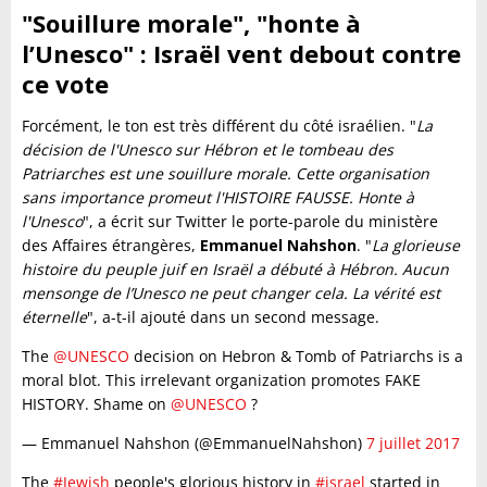
"Souillure morale", "honte à
l’Unesco" : Israël vent debout contre
ce vote
Forcément, le ton est très différent du côté israélien. "
La
décision de l'Unesco sur Hébron et le tombeau des
Patriarches est une souillure morale. Cette organisation
sans importance promeut l'HISTOIRE FAUSSE. Honte à
l'Unesco
", a écrit sur Twitter le porte-parole du ministère
des Affaires étrangères,
Emmanuel Nahshon
. "
La glorieuse
histoire du peuple juif en Israël a débuté à Hébron. Aucun
mensonge de l’Unesco ne peut changer cela. La vérité est
éternelle
", a-t-il ajouté dans un second message.
The
@UNESCO
decision on Hebron & Tomb of Patriarchs is a
moral blot. This irrelevant organization promotes FAKE
HISTORY. Shame on
@UNESCO
?
— Emmanuel Nahshon (@EmmanuelNahshon)
7 juillet 2017
The
#Jewish
people's glorious history in
#israel
started in