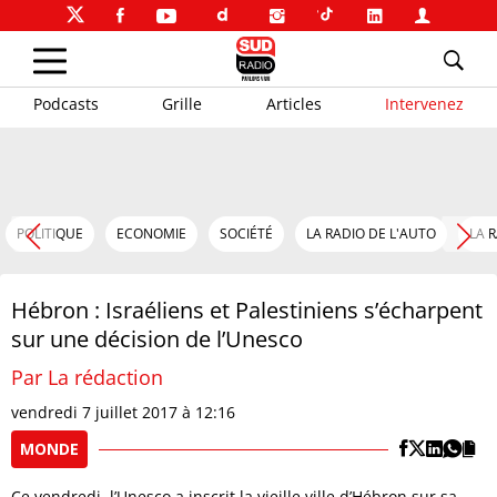
Podcasts
Grille
Articles
Intervenez
POLITIQUE
ECONOMIE
SOCIÉTÉ
LA RADIO DE L'AUTO
LA 
Hébron : Israéliens et Palestiniens s’écharpent
sur une décision de l’Unesco
Par La rédaction
vendredi 7 juillet 2017 à 12:16
MONDE
Ce vendredi, l’Unesco a inscrit la vieille ville d’Hébron sur sa