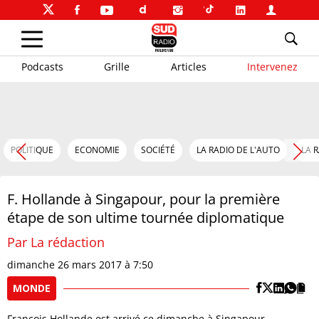
Podcasts
Grille
Articles
Intervenez
POLITIQUE
ECONOMIE
SOCIÉTÉ
LA RADIO DE L'AUTO
LA 
F. Hollande à Singapour, pour la première
étape de son ultime tournée diplomatique
Par La rédaction
dimanche 26 mars 2017 à 7:50
MONDE
François Hollande est arrivé ce dimanche à Singapour,