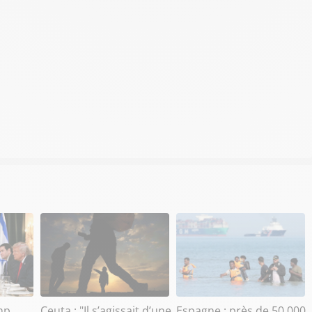
mp
Ceuta : "Il s’agissait d’une
Espagne : près de 50 000