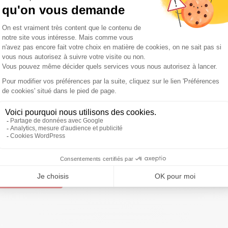
son Blanche
.
s pouvoir conduire et se
limitée en tant que milliardaire,
Donald Trump
s’avoue
la fonction de président des
États-Unis
comporte, avec
permanence autour de lui. "
Vous êtes vraiment dans votre
ue vous ne pouvez pas vraiment aller nulle par
t", a-t-il
us pouvoir conduire lui-même a également évoqué ses
a boycotté le traditionnel dîner des correspondants à la
i l’année prochaine, absolument
", a-t-il toutefois promis.
ivre Sud Radio