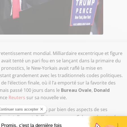
 retentissement mondial. Milliardaire excentrique et figure
avait tenté un pari fou en se lançant dans la primaire du
 pronostics, le New-Yorkais avait raflé la mise en
astant grandement avec les traditionnels codes politiques.
e l’élection finale, où il l’a emporté sur la favorite des
ormais passé 100 jours dans le
Bureau Ovale
,
Donald
gence
Reuters
sur sa nouvelle vie.
chef d’État a été surpris par bien des aspects de ses
J’avais tellement d’affaires en cours. Cela représente plus
e ce serait plus facile
", a déclaré celui qui occupe son