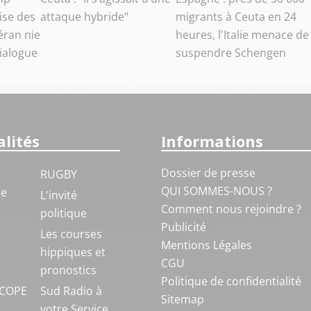
ise des
attaque hybride"
migrants à Ceuta en 24
éran nie
heures, l'Italie menace de
dialogue
suspendre Schengen
lités
Informations
Dossier de presse
RUGBY
QUI SOMMES-NOUS ?
ue
L'invité
Comment nous rejoindre ?
politique
Publicité
S
Les courses
Mentions Légales
hippiques et
CGU
pronostics
Politique de confidentialité
COPE
Sud Radio à
Sitemap
votre Service