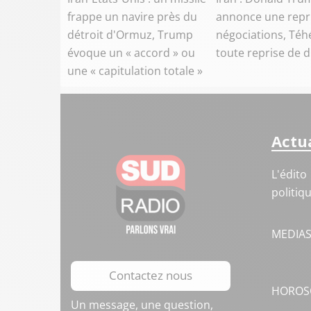
frappe un navire près du
annonce une repr
détroit d'Ormuz, Trump
négociations, Téh
évoque un « accord » ou
toute reprise de 
une « capitulation totale »
Actua
L'édito
politiq
MEDIA
Contactez nous
HOROS
Un message, une question,