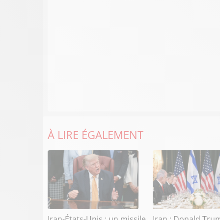
À LIRE ÉGALEMENT
Iran-États-Unis : un missile
Iran : Donald Tru