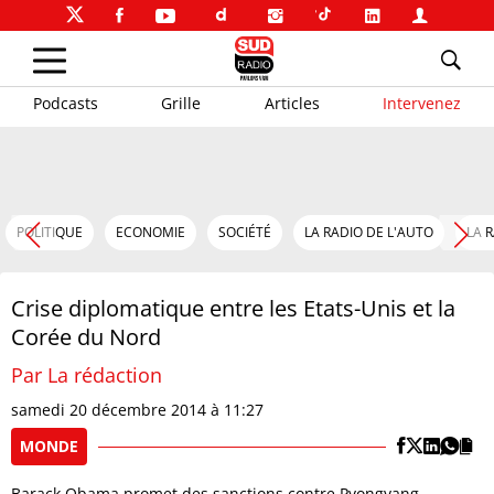
Podcasts
Grille
Articles
Intervenez
POLITIQUE
ECONOMIE
SOCIÉTÉ
LA RADIO DE L'AUTO
LA 
Crise diplomatique entre les Etats-Unis et la
Corée du Nord
Par La rédaction
samedi 20 décembre 2014 à 11:27
MONDE
Barack Obama promet des sanctions contre Pyongyang,