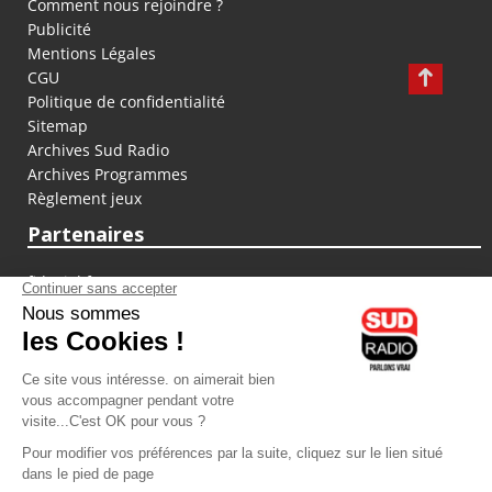
Comment nous rejoindre ?
Publicité
Mentions Légales
CGU
Politique de confidentialité
Sitemap
Archives Sud Radio
Archives Programmes
Règlement jeux
Partenaires
fiducial.fr
lyoncapitale.fr
olympique-et-lyonnais.com
L'application Iphone / Android
Téléchargez l'application
Les cookies