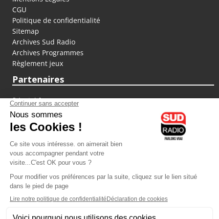
CGU
Politique de confidentialité
Sitemap
Archives Sud Radio
Archives Programmes
Règlement jeux
Partenaires
fiducial.fr
lyoncapitale.fr
olympique-et-lyonnais.com
L'application Iphone / Android
Téléchargez l'application
Les cookies
Gestion des cookies