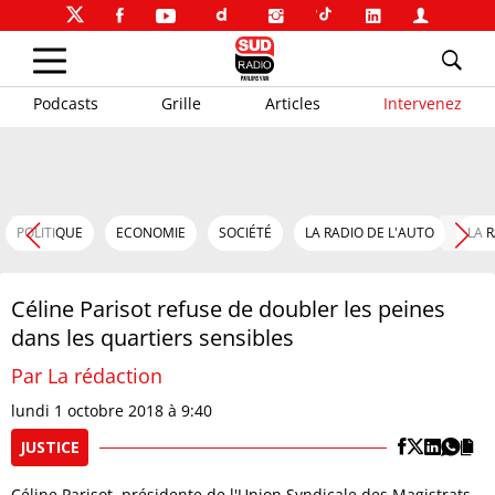
Podcasts
Grille
Articles
Intervenez
POLITIQUE
ECONOMIE
SOCIÉTÉ
LA RADIO DE L'AUTO
LA 
Céline Parisot refuse de doubler les peines
dans les quartiers sensibles
Par La rédaction
lundi 1 octobre 2018 à 9:40
JUSTICE
Céline Parisot, présidente de l'Union Syndicale des Magistrats,