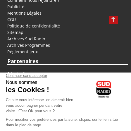
Comment nous rejoindre ?
Publicité
Mentions Légales
CGU
Politique de confidentialité
Sitemap
Archives Sud Radio
Archives Programmes
Règlement jeux
Partenaires
fiducial.fr
lyoncapitale.fr
olympique-et-lyonnais.com
L'application Iphone / Android
Téléchargez l'application
Les cookies