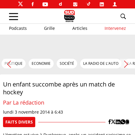
Podcasts
Grille
Articles
Intervenez
POLITIQUE
ECONOMIE
SOCIÉTÉ
LA RADIO DE L'AUTO
LA 
Un enfant succombe après un match de
hockey
Par La rédaction
lundi 3 novembre 2014 à 6:43
FAITS DIVERS
L’émotion est vive à Dunkerque, après un accident rarissime ce