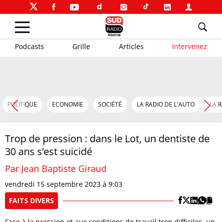
Podcasts
Grille
Articles
Intervenez
POLITIQUE
ECONOMIE
SOCIÉTÉ
LA RADIO DE L'AUTO
LA 
Trop de pression : dans le Lot, un dentiste de
30 ans s’est suicidé
Par Jean Baptiste Giraud
vendredi 15 septembre 2023 à 9:03
FAITS DIVERS
Face à la pression et aux conditions de travail trop difficiles, un