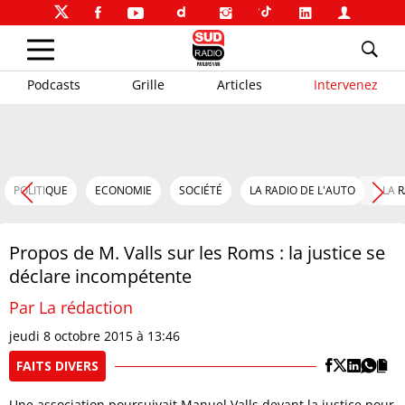
Podcasts
Grille
Articles
Intervenez
POLITIQUE
ECONOMIE
SOCIÉTÉ
LA RADIO DE L'AUTO
LA 
Propos de M. Valls sur les Roms : la justice se
déclare incompétente
Par La rédaction
jeudi 8 octobre 2015 à 13:46
FAITS DIVERS
Une association poursuivait Manuel Valls devant la justice pour