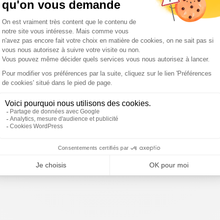
aura
Incendies : il a enfreint les
Incendies : « On a pris le
ant
règles pour sauver le Cap
strict minimum et on est
Ferret
partis »