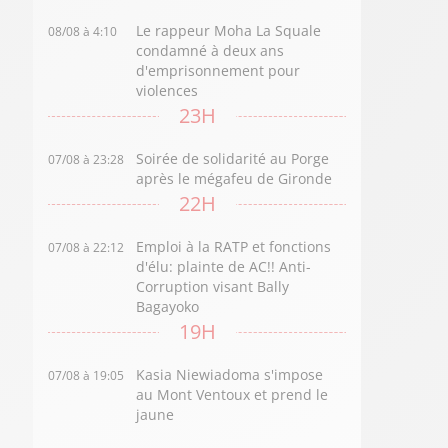
Le rappeur Moha La Squale
08/08 à 4:10
condamné à deux ans
d'emprisonnement pour
violences
23H
Soirée de solidarité au Porge
07/08 à 23:28
après le mégafeu de Gironde
22H
Emploi à la RATP et fonctions
07/08 à 22:12
d'élu: plainte de AC!! Anti-
Corruption visant Bally
Bagayoko
19H
Kasia Niewiadoma s'impose
07/08 à 19:05
au Mont Ventoux et prend le
jaune