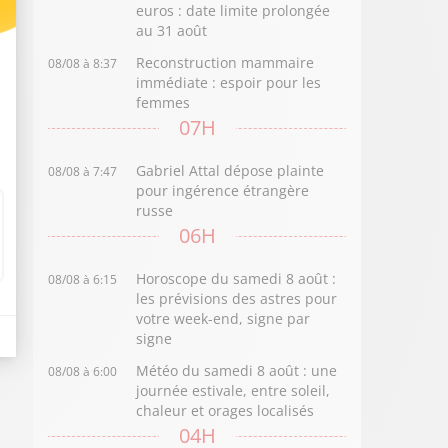
euros : date limite prolongée
au 31 août
Reconstruction mammaire
08/08 à 8:37
immédiate : espoir pour les
femmes
07H
Gabriel Attal dépose plainte
08/08 à 7:47
pour ingérence étrangère
russe
06H
Horoscope du samedi 8 août :
08/08 à 6:15
les prévisions des astres pour
votre week-end, signe par
signe
Météo du samedi 8 août : une
08/08 à 6:00
journée estivale, entre soleil,
chaleur et orages localisés
04H