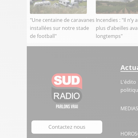
"Une centaine de caravanes
Incendies : "Il n’y 
installées sur notre stade
plus d’abeilles av
de football"
longtemps"
Actua
L'édito
politiq
MEDIA
Contactez nous
HOROS