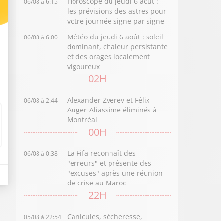
Horoscope du jeudi 6 août :
06/08 à 6:15
les prévisions des astres pour
votre journée signe par signe
Météo du jeudi 6 août : soleil
06/08 à 6:00
dominant, chaleur persistante
et des orages localement
vigoureux
02H
Alexander Zverev et Félix
06/08 à 2:44
Auger-Aliassime éliminés à
Montréal
00H
La Fifa reconnaît des
06/08 à 0:38
"erreurs" et présente des
"excuses" après une réunion
de crise au Maroc
22H
Canicules, sécheresse,
05/08 à 22:54