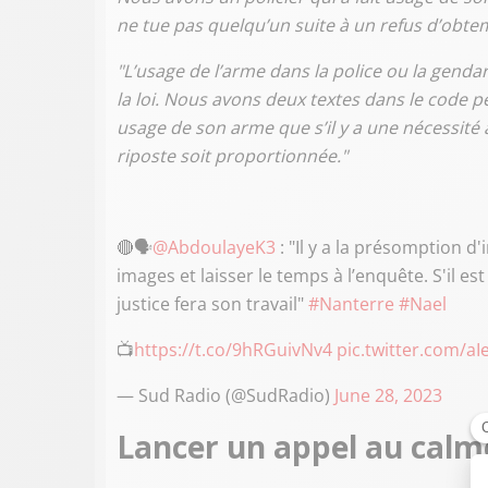
ne tue pas quelqu’un suite à un refus d’obte
"L’usage de l’arme dans la police ou la genda
la loi. Nous avons deux textes dans le code pén
usage de son arme que s’il y a une nécessité 
riposte soit proportionnée."
🔴🗣️
@AbdoulayeK3
: "Il y a la présomption d'
images et laisser le temps à l’enquête. S'il es
justice fera son travail"
#Nanterre
#Nael
📺
https://t.co/9hRGuivNv4
pic.twitter.com/a
— Sud Radio (@SudRadio)
June 28, 2023
Lancer un appel au calm