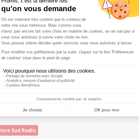
 définira, mais l’usage de l’arme était justifié,
estime
Seine.
Il était suffisamment en danger pour faire usage de
, la vidéosurveillance va permettre de savoir s’il n’avait
rme. Dans une telle situation, nous avons une fraction de
ail, mais la présomption d’innocence n’est pas à géométrie
 Certains opportunistes veulent profiter de cet événement
age. Perdre ainsi la vie à 17 ans est dramatique.
Aucun
ntion.
Tous les jours, nous recevons des consignes sur
ciété de plus en plus violente. Toutes les 20 minutes,
on à se poser est comment lutter en amont ?"
h10 dans le Grand Matin Sud Radio avec Patrick Roger.
ivre Sud Radio