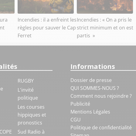
aura
Incendies : il a enfreint les
Incendies : « On a pris le
ant
règles pour sauver le Cap
strict minimum et on est
Ferret
partis »
lités
Informations
Dossier de presse
RUGBY
QUI SOMMES-NOUS ?
ue
L'invité
Comment nous rejoindre ?
politique
Publicité
S
Les courses
Mentions Légales
hippiques et
CGU
pronostics
Politique de confidentialité
COPE
Sud Radio à
Sitemap