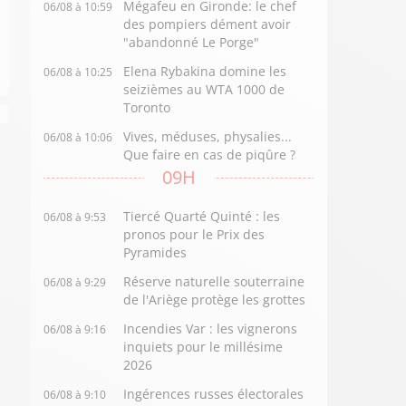
Mégafeu en Gironde: le chef
06/08 à 10:59
des pompiers dément avoir
"abandonné Le Porge"
Elena Rybakina domine les
06/08 à 10:25
seizièmes au WTA 1000 de
Toronto
Vives, méduses, physalies...
06/08 à 10:06
Que faire en cas de piqûre ?
09H
Tiercé Quarté Quinté : les
06/08 à 9:53
pronos pour le Prix des
Pyramides
Réserve naturelle souterraine
06/08 à 9:29
de l'Ariège protège les grottes
Incendies Var : les vignerons
06/08 à 9:16
inquiets pour le millésime
2026
Ingérences russes électorales
06/08 à 9:10