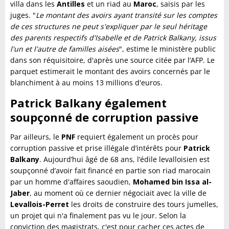
villa dans les
Antilles
et un riad au
Maroc
, saisis par les
juges. "
Le montant des avoirs ayant transité sur les comptes
de ces structures ne peut s'expliquer par le seul héritage
des parents respectifs d'Isabelle et de Patrick Balkany, issus
l'un et l'autre de familles aisées
", estime le ministère public
dans son réquisitoire, d'après une source citée par l’AFP. Le
parquet estimerait le montant des avoirs concernés par le
blanchiment à au moins 13 millions d'euros.
Patrick Balkany également
soupçonné de corruption passive
Par ailleurs, le
PNF
requiert également un procès pour
corruption passive et prise illégale d’intérêts pour
Patrick
Balkany
. Aujourd’hui âgé de 68 ans, l’édile levalloisien est
soupçonné d’avoir fait financé en partie son riad marocain
par un homme d'affaires saoudien,
Mohamed bin Issa al-
Jaber
, au moment où ce dernier négociait avec la ville de
Levallois-Perret
les droits de construire des tours jumelles,
un projet qui n'a finalement pas vu le jour. Selon la
conviction des magistrats, c'est pour cacher ces actes de