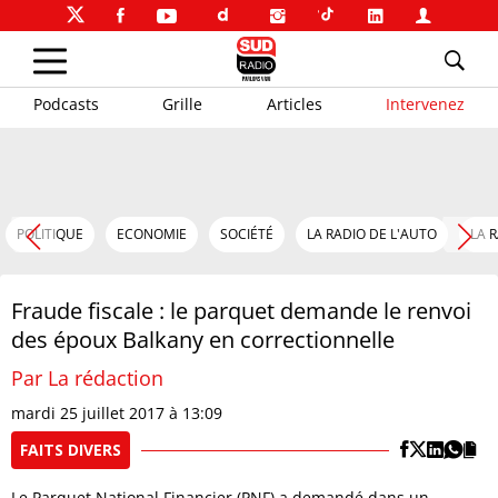
Podcasts
Grille
Articles
Intervenez
POLITIQUE
ECONOMIE
SOCIÉTÉ
LA RADIO DE L'AUTO
LA 
Fraude fiscale : le parquet demande le renvoi
des époux Balkany en correctionnelle
Par La rédaction
mardi 25 juillet 2017 à 13:09
FAITS DIVERS
Le Parquet National Financier (PNF) a demandé dans un