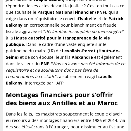
répondre de ses actes devant la justice ? C’est en tout cas ce
que souhaite le
Parquet National Financier (PNF)
, qui a
exigé dans un réquisitoire le renvoi d’
Isabelle
et de
Patrick
Balkany
en correctionnelle pour blanchiment de fraude
fiscale aggravée et "
déclaration incomplète ou mensongère
"
à la
Haute autorité pour la transparence de la vie
publique
. Dans le cadre d’une vaste enquête sur le
patrimoine du maire (LR) de
Levallois-Perret (Hauts-de-
Seine)
et de son épouse, leur fils
Alexandre
est également
dans le viseur du
PNF
. "
Nous n'avons pas été informés de ce
réquisitoire et ne souhaitons donc pas faire de
commentaires à ce stade
", a sobrement réagi
Isabelle
Balkany
, interrogée par l'AFP.
Montages financiers pour s’offrir
des biens aux Antilles et au Maroc
Dans les faits, les magistrats soupçonnent le couple d'avoir
eu recours à des montages financiers entre 1986 et 2014, via
des sociétés-écrans à l'étranger, pour dissimuler au fisc une