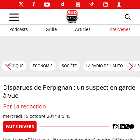
Podcasts
Grille
Articles
Intervenez
POLITIQUE
ECONOMIE
SOCIÉTÉ
LA RADIO DE L'AUTO
LA 
Disparues de Perpignan : un suspect en garde
à vue
Par La rédaction
mercredi 15 octobre 2014 à 5:45
FAITS DIVERS
Une trace ADN va peut-être permettre de résoudre l’affaire des