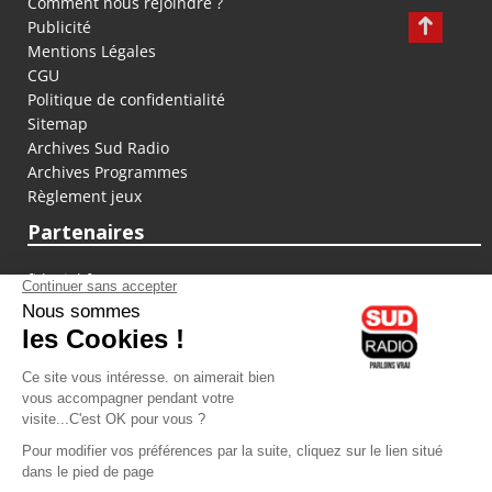
Comment nous rejoindre ?
Publicité
Mentions Légales
CGU
Politique de confidentialité
Sitemap
Archives Sud Radio
Archives Programmes
Règlement jeux
Partenaires
fiducial.fr
lyoncapitale.fr
olympique-et-lyonnais.com
L'application Iphone / Android
Téléchargez l'application
Les cookies