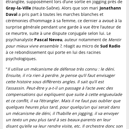
étranglée, supposément lors d’une sortie en jogging près de
Gray-la-Ville
(Haute-Saône). Alors que son mari
Jonathann
Daval
a pris part à toutes les marches blanches et
cérémonies d’hommage à sa femme, ce dernier a avoué à la
surprise générale pendant une garde à vue être l’auteur de
ce meurtre, suite à une dispute conjugale selon lui. Le
psychanalyste
Pascal Neveu
, auteur notamment de
Mentir
pour mieux vivre ensemble ?
, réagit au micro de
Sud Radio
à ce rebondissement qui porte en lui des racines
psychologiques.
"
Il utilise un mécanisme de défense très connu : le déni.
Ensuite, il n’a rien à perdre. Je pense qu’il faut envisager
cette histoire sous différents angles. Il sait qu’il est
l’assassin. Peut-être y a-t-il un passage à l’acte avec des
compensations qui expliquent que suite à cette engueulade
et ce conflit, il va l’étrangler. Mais il ne faut pas oublier que
quelques heures plus tard, pour quelqu’un qui serait dans
un mécanisme de déni, il l’habille en jogging, il va envoyer
un texto un peu plus tard à ses beaux-parents en leur
disant qu’elle va leur rendre visite, etc. Il orchestre donc son