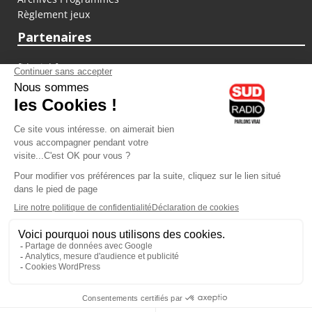
Règlement jeux
Partenaires
fiducial.fr
lyoncapitale.fr
olympique-et-lyonnais.com
L'application Iphone / Android
Téléchargez l'application
Les cookies
Gestion des cookies
Crédit photos : ©Sud Radio / Pierre Olivier
03H00
-
06H00
06H00 - 07H00