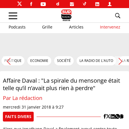
Podcasts
Grille
Articles
Intervenez
POLITIQUE
ECONOMIE
SOCIÉTÉ
LA RADIO DE L'AUTO
LA 
Affaire Daval : "La spirale du mensonge était
telle qu’il n’avait plus rien à perdre"
Par La rédaction
mercredi 31 janvier 2018 à 9:27
FAITS DIVERS
Alors que Jonathann Daval a finalement avoué contre toute