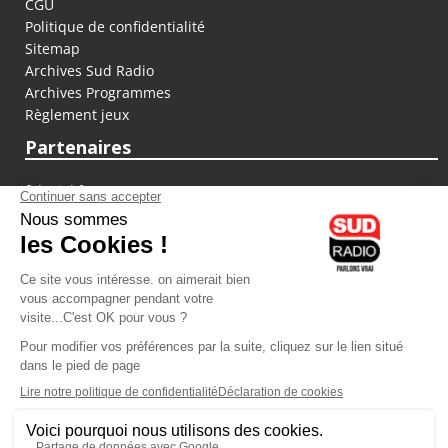
CGU
Politique de confidentialité
Sitemap
Archives Sud Radio
Archives Programmes
Règlement jeux
Partenaires
fiducial.fr
lyoncapitale.fr
olympique-et-lyonnais.com
L'application Iphone / Android
Téléchargez l'application
Les cookies
Gestion des cookies