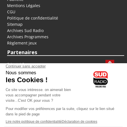
Mentions Légales
CGU
Politique de confidentialité
Sitemap
Archives Sud Radio
Archives Programmes
Règlement jeux
Partenaires
fiducial.fr
lyoncapitale.fr
olympique-et-lyonnais.com
L'application Iphone / Android
Téléchargez l'application
Les cookies