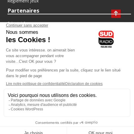
Règlement jeux
Partenaires
fiducial.fr
lyoncapitale.fr
olympique-et-lyonnais.com
L'application Iphone / Android
Téléchargez l'application
Les cookies
Gestion des cookies
Crédit photos : ©Sud Radio / Pierre Olivier
10H00 - 12H00
07H00
-
10H00
Laurence Péraud et Jean-Luc
Laurence Péraud
Moreau
Le Grand Matin Week-end