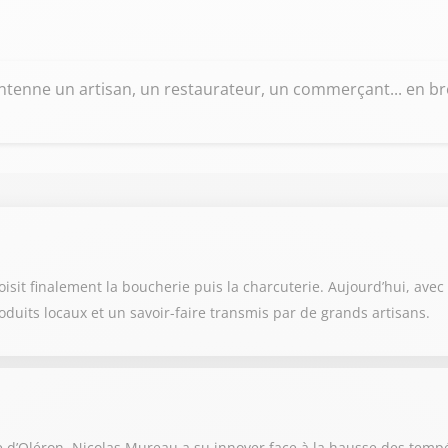
tenne un artisan, un restaurateur, un commerçant... en bref
it finalement la boucherie puis la charcuterie. Aujourd’hui, avec so
oduits locaux et un savoir-faire transmis par de grands artisans.
e d’Oléron, Nicolas Mureau a su innover face à la hausse des temp