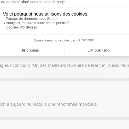
ruches et faire face à des récoltes de miel en baisse : le métier d'ap
igieux concours "Un des Meilleurs Ouvriers de France", Alexis Mu
llon a aujourd'hui acquis une renommée mondiale