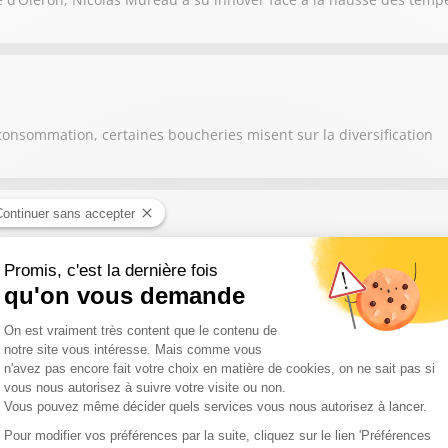
consommation, certaines boucheries misent sur la diversification
nte à lui seul le savoir-faire de toute une région
s, les éleveurs et agriculteurs s'adaptent en modifiant leurs prati