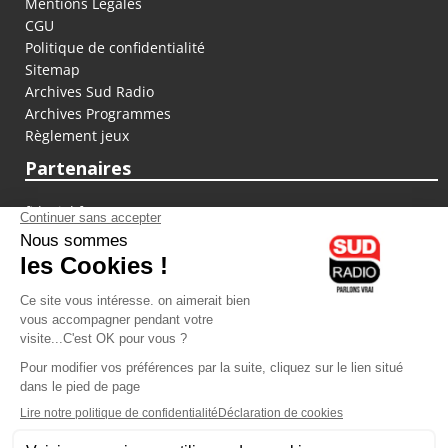
Mentions Légales
CGU
Politique de confidentialité
Sitemap
Archives Sud Radio
Archives Programmes
Règlement jeux
Partenaires
fiducial.fr
lyoncapitale.fr
olympique-et-lyonnais.com
L'application Iphone / Android
Téléchargez l'application
Les cookies
Gestion des cookies