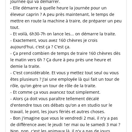
journée qui va démarrer.
- Elle démarre à quelle heure la journée pour un
éleveur caprin ? A peu près maintenant, le temps de
mettre en route la machine à traire, de préparer un peu
tout.
- Et voilà, 6h30-7h on lance les... on démarre la traite.
- Exactement, vous avez 160 chèvres je crois
aujourd'hui, c'est ça ? C'est ça.
- Ça prend combien de temps de traire 160 chèvres dès
le matin vers 6h ? Ça dure à peu près une heure et
demie la traite.
- C'est considérable. Et vous y mettez tout seul ou vous
êtes plusieurs ? J'ai une employée là qui fait un tour de
rôle, qu'on gère un tour de rôle de la traite.
- Et comme ça vous avancez tout simplement.
- Alors ça doit vous paraître tellement décalé
d'entendre tous ces débats qu'on a en studio sur le
travail, le pont, les jours fériés et autres choses.
- Bon j'imagine que vous le vendredi 2 mai, il n'y a pas
de différence avec le jeudi 1er mai ou le samedi 3 mai ?
Non, non, c'est les animaux là, il n'y a pas de jours