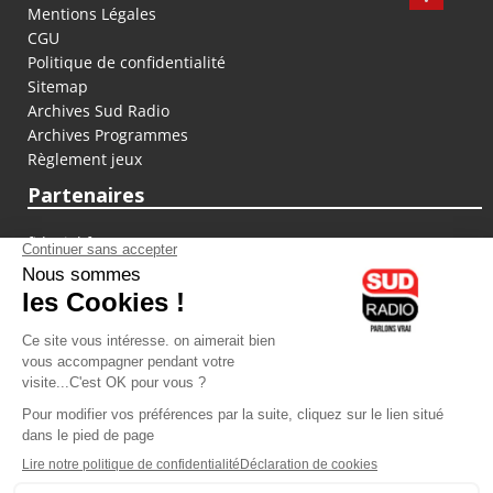
Mentions Légales
CGU
Politique de confidentialité
Sitemap
Archives Sud Radio
Archives Programmes
Règlement jeux
Partenaires
fiducial.fr
lyoncapitale.fr
olympique-et-lyonnais.com
L'application Iphone / Android
Téléchargez l'application
Les cookies