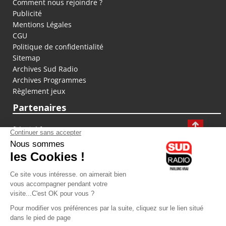
Comment nous rejoindre ?
Publicité
Mentions Légales
CGU
Politique de confidentialité
Sitemap
Archives Sud Radio
Archives Programmes
Règlement jeux
Partenaires
fiducial.fr
lyoncapitale.fr
olympique-et-lyonnais.com
L'application Iphone / Android
Téléchargez l'application