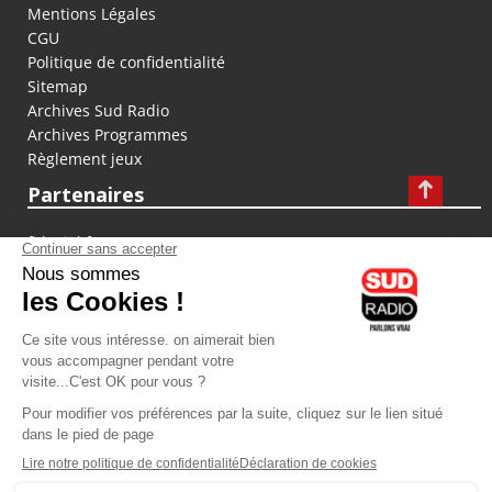
Mentions Légales
CGU
Politique de confidentialité
Sitemap
Archives Sud Radio
Archives Programmes
Règlement jeux
Partenaires
fiducial.fr
lyoncapitale.fr
olympique-et-lyonnais.com
L'application Iphone / Android
Téléchargez l'application
Les cookies