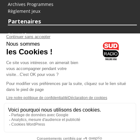
Archives Programmes
Règlement jeux
Partenaires
fiducial.fr
lyoncapitale.fr
olympique-et-lyonnais.com
L'application Iphone / Android
Téléchargez l'application
Les cookies
Gestion des cookies
Crédit photos : ©Sud Radio / Pierre Olivier
14H00 - 14H30