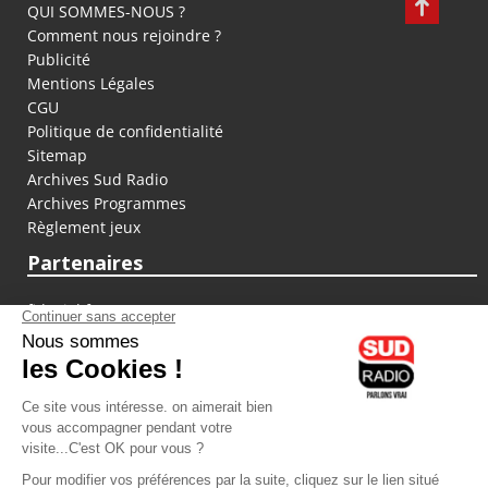
QUI SOMMES-NOUS ?
Comment nous rejoindre ?
Publicité
Mentions Légales
CGU
Politique de confidentialité
Sitemap
Archives Sud Radio
Archives Programmes
Règlement jeux
Partenaires
fiducial.fr
lyoncapitale.fr
olympique-et-lyonnais.com
L'application Iphone / Android
Téléchargez l'application