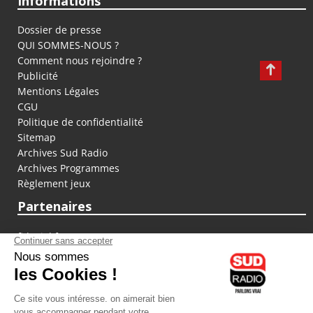
Informations
Dossier de presse
QUI SOMMES-NOUS ?
Comment nous rejoindre ?
Publicité
Mentions Légales
CGU
Politique de confidentialité
Sitemap
Archives Sud Radio
Archives Programmes
Règlement jeux
Partenaires
fiducial.fr
lyoncapitale.fr
olympique-et-lyonnais.com
L'application Iphone / Android