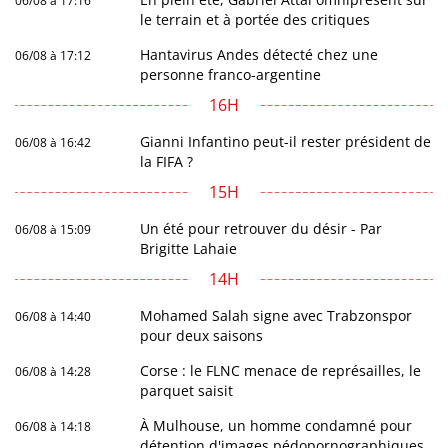
06/08 à 17:16
le terrain et à portée des critiques
Hantavirus Andes détecté chez une
06/08 à 17:12
personne franco-argentine
16H
Gianni Infantino peut-il rester président de
06/08 à 16:42
la FIFA ?
15H
Un été pour retrouver du désir - Par
06/08 à 15:09
Brigitte Lahaie
14H
Mohamed Salah signe avec Trabzonspor
06/08 à 14:40
pour deux saisons
Corse : le FLNC menace de représailles, le
06/08 à 14:28
parquet saisit
À Mulhouse, un homme condamné pour
06/08 à 14:18
détention d'images pédopornographiques